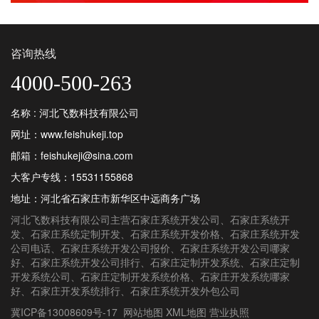
咨询热线
4000-500-263
名称 : 河北飞数科技有限公司
网址：www.feishukeji.top
邮箱：feishukeji@sina.com
大客户专线：
15531155868
地址：河北省石家庄市新华区中远商务广场
河北飞数科技有限公司
主营
石家庄系统开发公司
、
石家庄系统开
发
、
石家庄系统定制开发
、
石家庄系统开发价格
、
石家庄系统开发
公司电话
、
石家庄系统开发公司报价
、
石家庄系统开发公司哪家
好
、
石家庄系统开发公司排行
、
石家庄定制开发系统
、
石家庄定制
开发系统公司
、
石家庄定制开发系统价格
、
石家庄开发系统哪家
好
、
石家庄开发系统排行
、
石家庄系统开发外包公司
冀ICP备13008609号-17
网站地图
XML地图
营业执照