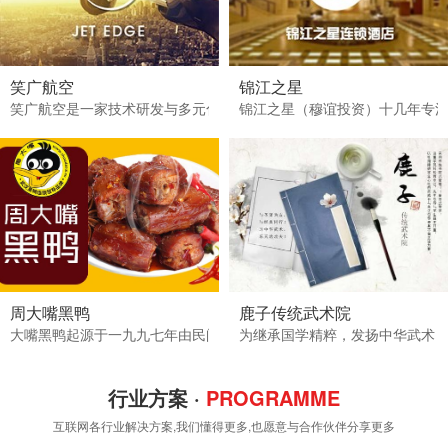
笑广航空
锦江之星
笑广航空是一家技术研发与多元化商贸相结合的有限责任公司。业务范
锦江之星（穆谊投资）十几年专
周大嘴黑鸭
鹿子传统武术院
大嘴黑鸭起源于一九九七年由民间卤菜大师将秘方带到武汉开设家“大嘴
为继承国学精粹，发扬中华武术
行业方案 ·
PROGRAMME
互联网各行业解决方案,我们懂得更多,也愿意与合作伙伴分享更多