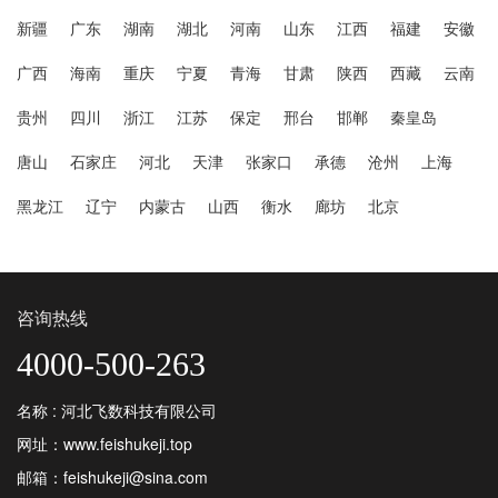
新疆
广东
湖南
湖北
河南
山东
江西
福建
安徽
广西
海南
重庆
宁夏
青海
甘肃
陕西
西藏
云南
贵州
四川
浙江
江苏
保定
邢台
邯郸
秦皇岛
唐山
石家庄
河北
天津
张家口
承德
沧州
上海
黑龙江
辽宁
内蒙古
山西
衡水
廊坊
北京
咨询热线
4000-500-263
名称 : 河北飞数科技有限公司
网址：www.feishukeji.top
邮箱：feishukeji@sina.com