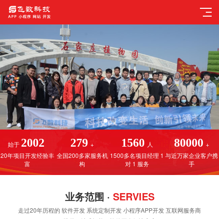
2002
279
1560
80000
始于
+
人
+
20年项目开发经验丰
全国200多家服务机
1500多名项目经理 1
与近万家企业客户携
富
构
对 1 服务
手
业务范围 ·
SERVIES
走过20年历程的 软件开发 系统定制开发 小程序APP开发 互联网服务商