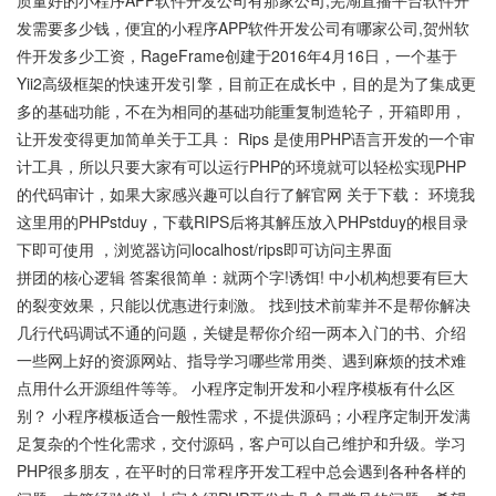
质量好的小程序APP软件开发公司有那家公司,芜湖直播平台软件开
发需要多少钱，便宜的小程序APP软件开发公司有哪家公司,贺州软
件开发多少工资，RageFrame创建于2016年4月16日，一个基于
Yii2高级框架的快速开发引擎，目前正在成长中，目的是为了集成更
多的基础功能，不在为相同的基础功能重复制造轮子，开箱即用，
让开发变得更加简单关于工具： Rips 是使用PHP语言开发的一个审
计工具，所以只要大家有可以运行PHP的环境就可以轻松实现PHP
的代码审计，如果大家感兴趣可以自行了解官网 关于下载： 环境我
这里用的PHPstduy，下载RIPS后将其解压放入PHPstduy的根目录
下即可使用 ，浏览器访问localhost/rips即可访问主界面
拼团的核心逻辑 答案很简单：就两个字!诱饵! 中小机构想要有巨大
的裂变效果，只能以优惠进行刺激。 找到技术前辈并不是帮你解决
几行代码调试不通的问题，关键是帮你介绍一两本入门的书、介绍
一些网上好的资源网站、指导学习哪些常用类、遇到麻烦的技术难
点用什么开源组件等等。 小程序定制开发和小程序模板有什么区
别？ 小程序模板适合一般性需求，不提供源码；小程序定制开发满
足复杂的个性化需求，交付源码，客户可以自己维护和升级。学习
PHP很多朋友，在平时的日常程序开发工程中总会遇到各种各样的