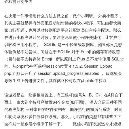
础和提升竞争力
在决定一件事情用什么方法去做之前，做个小调研。 外卖小程序，
其实主要就是拥有外卖配送功能对接的餐饮小程序，可以由餐饮商
家自行配送，也可以对接到配送平台让配送员自主接单配送。那么
在进行小程序设计的时候，要注意尽量使小程序便捷化，让客户可
以轻松应用小程序。 · SQLite 是一个轻量级数据库，如果你只是想
体验倒是不妨尝试，问题在于 SQLite 对于 Emoji 的储存有待改善
（目前都不支持存储 Emoji）所以原则上 Plus 是不允许使用 SQLite
的。从phpinfo中可获得session位置 4.1.5.2. Session.Upload
php.ini默认开启了 session.upload_progress.enabled ， 该选项会
导致生成上传进度文件，其存储路径可以在phpinfo中获取
该游戏是在一块铜板装置上，有三根杆(编号A、B、C)，在A杆自下
而上、由大到小按顺序放置64个金盘(如下图)。 深入介绍三种不同
的程序架构 三种常用的软件架构有：顺序执行的前后台系统、时间
片轮询系统和多任务操作系统。那么，小程序的类型都有哪些？下
面不妨一起跟着小编来了解一下。 微信小程序发展迄今才短短