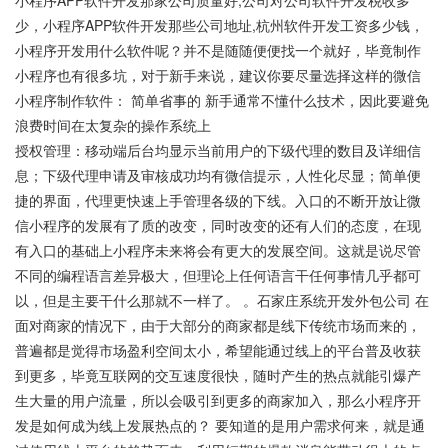
小程序APP软件开发那家公司质量好,公司对公司软件开发税收多
少，小程序APP软件开发那些公司地址,杭州软件开发工资多少钱，
小程序开发用什么软件呢？并不是随随便便找一个就好，毕竟制作
小程序也有很多坑，对于新手来说，建议你要尽量选择这样的微信
小程序制作软件： 简单省事的 新手通常不懂什么技术，因此要避免
浪费时间在太复杂的操作系统上
授权管理：移动端后台均显示当前用户的下级代理的数目及详细信
息；下级代理申请及审核成功均有微信提示，人性化尽显；简单便
捷的界面，代理更快速上手管理各级的下线。入口的不断开放让微
信小程序的发展有了质的改变，同时改变的还有人们的态度，在现
有入口的基础上小程序未来将会有更大的发展空间。这就是说尽管
不同的编程语言差异极大，但理论上任何语言干任何事情几乎都可
以，但是主要干什么那就不一样了。 。石家庄系统开发外包公司 在
面对商家的情况下，由于大部分的商家都是线下传统市场而来的，
普遍都是觉得市场盈利空间太小，希望能通过线上的平台普及收获
到更多，毕竟互联网的交互速度很快，随时产生的热点就能引爆产
生大量的用户流量，所以会吸引到更多的商家加入，那么小程序开
发是如何成为线上发展热点的？ 要知道的是用户需求何来，就是通