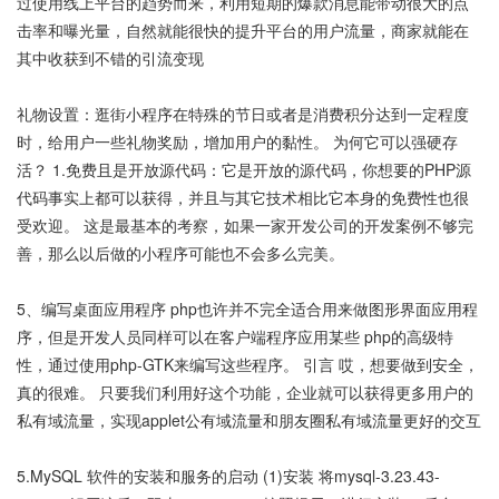
过使用线上平台的趋势而来，利用短期的爆款消息能带动很大的点
击率和曝光量，自然就能很快的提升平台的用户流量，商家就能在
其中收获到不错的引流变现
礼物设置：逛街小程序在特殊的节日或者是消费积分达到一定程度
时，给用户一些礼物奖励，增加用户的黏性。 为何它可以强硬存
活？ 1.免费且是开放源代码：它是开放的源代码，你想要的PHP源
代码事实上都可以获得，并且与其它技术相比它本身的免费性也很
受欢迎。 这是最基本的考察，如果一家开发公司的开发案例不够完
善，那么以后做的小程序可能也不会多么完美。
5、编写桌面应用程序 php也许并不完全适合用来做图形界面应用程
序，但是开发人员同样可以在客户端程序应用某些 php的高级特
性，通过使用php-GTK来编写这些程序。 引言 哎，想要做到安全，
真的很难。 只要我们利用好这个功能，企业就可以获得更多用户的
私有域流量，实现applet公有域流量和朋友圈私有域流量更好的交互
5.MySQL 软件的安装和服务的启动 (1)安装 将mysql-3.23.43-