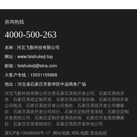
咨询热线
4000-500-263
名称 : 河北飞数科技有限公司
网址：www.feishukeji.top
邮箱：feishukeji@sina.com
大客户专线：
15531155868
地址：河北省石家庄市新华区中远商务广场
河北飞数科技有限公司
主营
石家庄系统开发公司
、
石家庄系统开
发
、
石家庄系统定制开发
、
石家庄系统开发价格
、
石家庄系统开发
公司电话
、
石家庄系统开发公司报价
、
石家庄系统开发公司哪家
好
、
石家庄系统开发公司排行
、
石家庄定制开发系统
、
石家庄定制
开发系统公司
、
石家庄定制开发系统价格
、
石家庄开发系统哪家
好
、
石家庄开发系统排行
、
石家庄系统开发外包公司
冀ICP备13008609号-17
网站地图
XML地图
营业执照