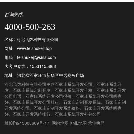
咨询热线
4000-500-263
名称 : 河北飞数科技有限公司
网址：www.feishukeji.top
邮箱：feishukeji@sina.com
大客户专线：
15531155868
地址：河北省石家庄市新华区中远商务广场
河北飞数科技有限公司
主营
石家庄系统开发公司
、
石家庄系统开
发
、
石家庄系统定制开发
、
石家庄系统开发价格
、
石家庄系统开发
公司电话
、
石家庄系统开发公司报价
、
石家庄系统开发公司哪家
好
、
石家庄系统开发公司排行
、
石家庄定制开发系统
、
石家庄定制
开发系统公司
、
石家庄定制开发系统价格
、
石家庄开发系统哪家
好
、
石家庄开发系统排行
、
石家庄系统开发外包公司
冀ICP备13008609号-17
网站地图
XML地图
营业执照