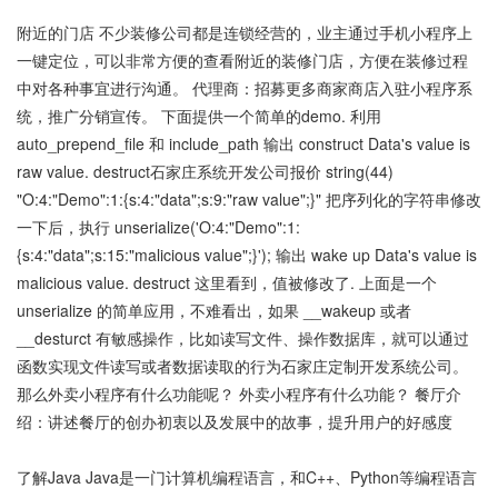
附近的门店 不少装修公司都是连锁经营的，业主通过手机小程序上
一键定位，可以非常方便的查看附近的装修门店，方便在装修过程
中对各种事宜进行沟通。 代理商：招募更多商家商店入驻小程序系
统，推广分销宣传。 下面提供一个简单的demo. 利用
auto_prepend_file 和 include_path 输出 construct Data's value is
raw value. destruct石家庄系统开发公司报价 string(44)
"O:4:"Demo":1:{s:4:"data";s:9:"raw value";}" 把序列化的字符串修改
一下后，执行 unserialize('O:4:"Demo":1:
{s:4:"data";s:15:"malicious value";}'); 输出 wake up Data's value is
malicious value. destruct 这里看到，值被修改了. 上面是一个
unserialize 的简单应用，不难看出，如果 __wakeup 或者
__desturct 有敏感操作，比如读写文件、操作数据库，就可以通过
函数实现文件读写或者数据读取的行为石家庄定制开发系统公司。
那么外卖小程序有什么功能呢？ 外卖小程序有什么功能？ 餐厅介
绍：讲述餐厅的创办初衷以及发展中的故事，提升用户的好感度
了解Java Java是一门计算机编程语言，和C++、Python等编程语言