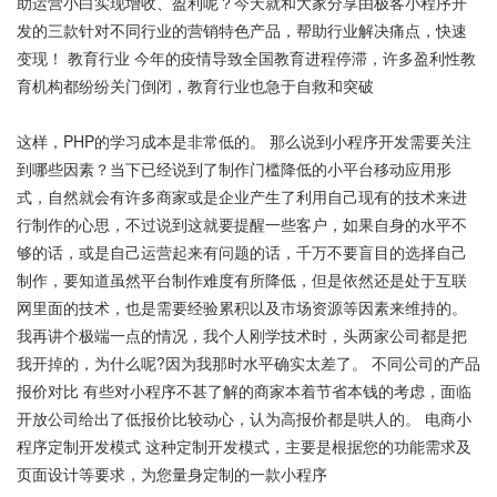
助运营小白实现增收、盈利呢？今天就和大家分享由极客小程序开
发的三款针对不同行业的营销特色产品，帮助行业解决痛点，快速
变现！ 教育行业 今年的疫情导致全国教育进程停滞，许多盈利性教
育机构都纷纷关门倒闭，教育行业也急于自救和突破
这样，PHP的学习成本是非常低的。 那么说到小程序开发需要关注
到哪些因素？当下已经说到了制作门槛降低的小平台移动应用形
式，自然就会有许多商家或是企业产生了利用自己现有的技术来进
行制作的心思，不过说到这就要提醒一些客户，如果自身的水平不
够的话，或是自己运营起来有问题的话，千万不要盲目的选择自己
制作，要知道虽然平台制作难度有所降低，但是依然还是处于互联
网里面的技术，也是需要经验累积以及市场资源等因素来维持的。
我再讲个极端一点的情况，我个人刚学技术时，头两家公司都是把
我开掉的，为什么呢?因为我那时水平确实太差了。 不同公司的产品
报价对比 有些对小程序不甚了解的商家本着节省本钱的考虑，面临
开放公司给出了低报价比较动心，认为高报价都是哄人的。 电商小
程序定制开发模式 这种定制开发模式，主要是根据您的功能需求及
页面设计等要求，为您量身定制的一款小程序